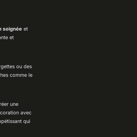
n soignée
et
nte et
urgettes ou des
îches comme le
réer une
écoration avec
pétissant qui