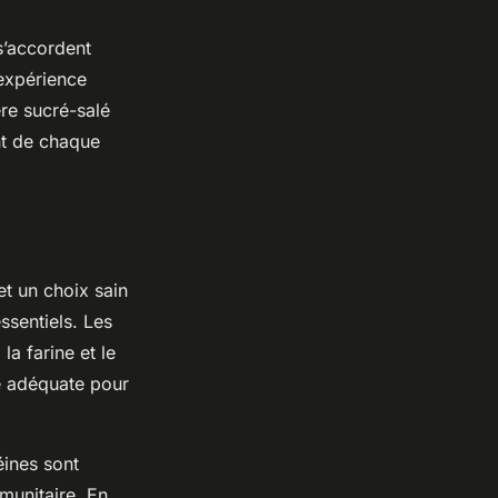
s’accordent
 expérience
ère sucré-salé
nt de chaque
 et un choix sain
ssentiels. Les
la farine et le
se adéquate pour
éines sont
munitaire. En