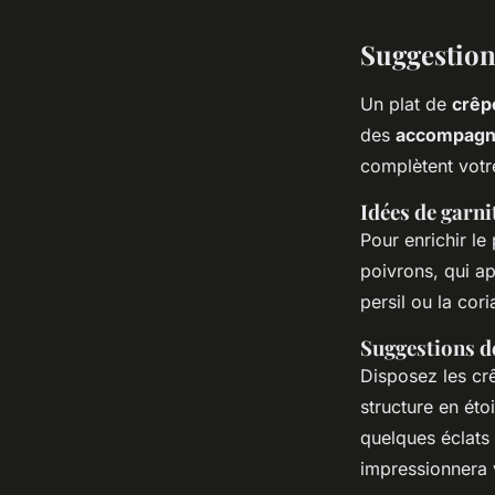
Suggestion
Un plat de
crêp
des
accompag
complètent vot
Idées de garn
Pour enrichir le
poivrons, qui a
persil ou la cor
Suggestions d
Disposez les crê
structure en éto
quelques éclats
impressionnera 