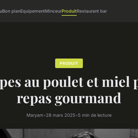
u
Bon plan
Equipement
Minceur
Produit
Restaurant bar
PRODUIT
pes au poulet et miel
repas gourmand
Maryam
•
28 mars 2025
•
5 min de lecture