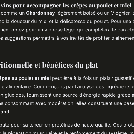
vins pour accompagner les crêpes au poulet et miel
s, comme un
Chardonnay
légèrement boisé ou un Viognier, 
c la douceur du miel et la délicatesse du poulet. Pour une
inée, optez pour un vin rosé léger qui complétera le caract
ces suggestions permettra à vos invités de profiter pleineme
itionnelle et bénéfices du plat
êpes au poulet et miel
peut être à la fois un plaisir gustatif
me alimentaire. Commençons par l’analyse des ingrédients e
en glucides, fournissent une source d’énergie rapide grâce à 
n les consommant avec modération, elles constituent une ba
mand
.
puté pour sa teneur en protéines de haute qualité. Ces prot
r la réparation musculaire et le renforcement du système im