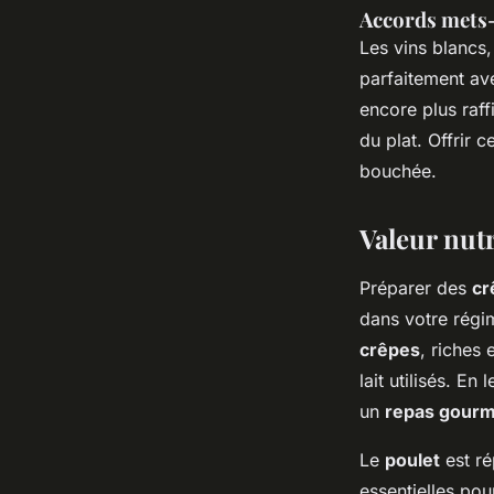
Accords mets-
Les vins blanc
parfaitement ave
encore plus raff
du plat. Offrir 
bouchée.
Valeur nutr
Préparer des
cr
dans votre régi
crêpes
, riches 
lait utilisés. E
un
repas gour
Le
poulet
est ré
essentielles pou