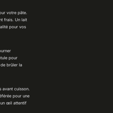
our votre pâte.
 frais. Un lait
alité pour vos
ourner
atule pour
 de brûler la
s avant cuisson.
éférée pour une
un œil attentif