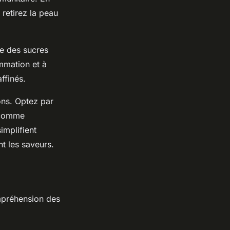
 retirez la peau
ne des sucres
ammation et à
ffinés.
ons. Optez par
, comme
implifient
nt les saveurs.
ompréhension des